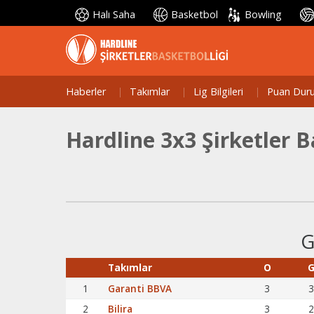
Halı Saha
Basketbol
Bowling
Haberler
Takımlar
Lig Bilgileri
Puan Dur
Hardline 3x3 Şirketler 
G
Takımlar
O
1
Garanti BBVA
3
3
2
Bilira
3
2