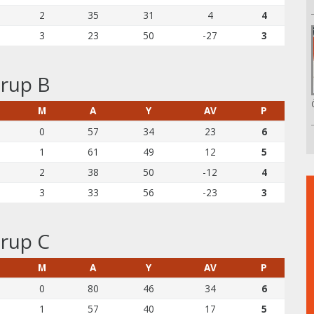
2
35
31
4
4
3
23
50
-27
3
rup B
G
M
A
Y
AV
P
0
57
34
23
6
1
61
49
12
5
2
38
50
-12
4
3
33
56
-23
3
rup C
G
M
A
Y
AV
P
0
80
46
34
6
1
57
40
17
5