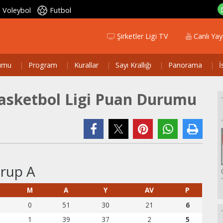
Voleybol
Futbol
Şirketler Ligi TV
Canlı Yay
umu
Program
Kurallar
Sayı Krallığı
Panorama
İ
Basketbol Ligi Puan Durumu
rup A
G
M
A
Y
AV
P
0
51
30
21
6
1
39
37
2
5