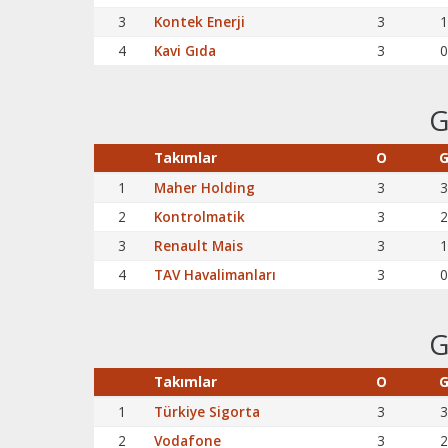
3
Kontek Enerji
3
1
4
Kavi Gıda
3
0
G
Takımlar
O
1
Maher Holding
3
3
2
Kontrolmatik
3
2
3
Renault Mais
3
1
4
TAV Havalimanları
3
0
G
Takımlar
O
1
Türkiye Sigorta
3
3
2
Vodafone
3
2