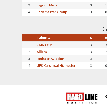
3
Ingram Micro
3
1
4
Lodamaster Group
3
0
G
Takımlar
O
1
CMA CGM
3
3
2
Allianz
3
2
3
Redstar Aviation
3
1
4
UFS Kurumsal Hizmetler
3
0