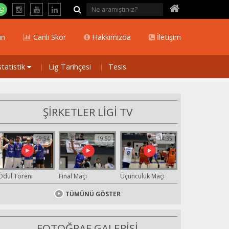
ın
Canlı Skor
Hakkımızda
İletişim
statistik
Lig Tarihçesi
Tesis
ŞİRKETLER LİGİ TV
09:54
19:50
14:35
Ödül Töreni
Final Maçı
Üçüncülük Maçı
TÜMÜNÜ GÖSTER
FOTOĞRAF GALERİSİ