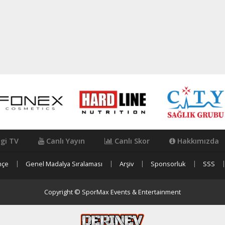
igi TV
Canlı Yayın
Canlı Skor
Hakkımızda
hçe
Genel Madalya Sıralaması
Arşiv
Sponsorluk
SSS
Copyright © SporMax Events & Entertainment