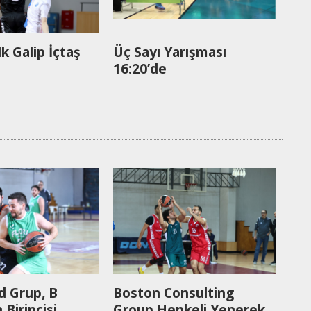
lk Galip İçtaş
Üç Sayı Yarışması
16:20’de
d Grup, B
Boston Consulting
Birincisi
Group Henkeli Yenerek