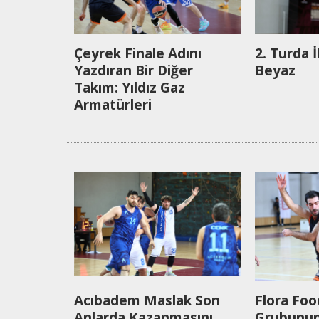
Çeyrek Finale Adını
2. Turda İ
Yazdıran Bir Diğer
Beyaz
Takım: Yıldız Gaz
Armatürleri
Acıbadem Maslak Son
Flora Foo
Anlarda Kazanmasını
Grubunun 