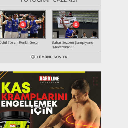
Ödül Töreni Renkli Geçti
Bahar Sezonu Şampiyonu
"Medtronic-1"
lora Food Group, 25. Sezonun Şampiy
TÜMÜNÜ GÖSTER