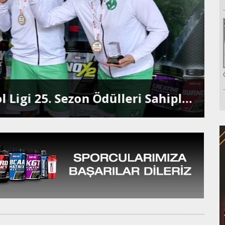
Hardline Şirketler Basketbol Ligi 25. Sezon Ödülleri Sahiplerini Buldu
F