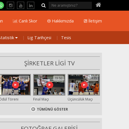
ın
Canlı Skor
Hakkımızda
İletişim
statistik
Lig Tarihçesi
Tesis
ŞİRKETLER LİGİ TV
09:54
19:50
14:35
Ödül Töreni
Final Maçı
Üçüncülük Maçı
TÜMÜNÜ GÖSTER
FOTOĞRAF GALERİSİ