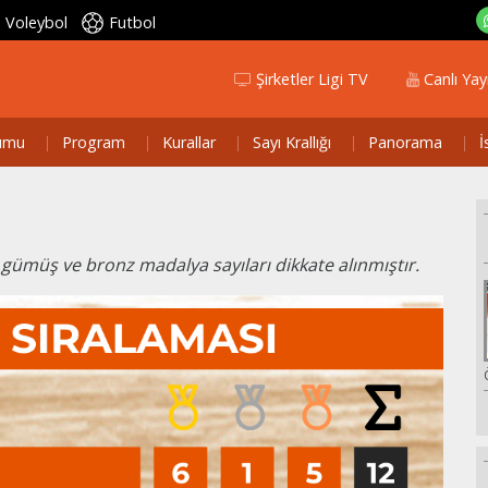
Voleybol
Futbol
Şirketler Ligi TV
Canlı Yay
umu
Program
Kurallar
Sayı Krallığı
Panorama
İ
 gümüş ve bronz madalya sayıları dikkate alınmıştır.