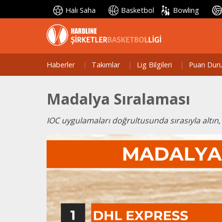
Halı Saha
Basketbol
Bowling
Haberler
Takımlar
Lig Bilgileri
Puan Dur
Madalya Sıralaması
IOC uygulamaları doğrultusunda sırasıyla altın,