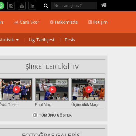
ın
Canlı Skor
Hakkımızda
İletişim
statistik
Lig Tarihçesi
Tesis
ŞİRKETLER LİGİ TV
09:54
19:50
14:35
Ödül Töreni
Final Maçı
Üçüncülük Maçı
TÜMÜNÜ GÖSTER
FOTOĞRAF GALERİSİ