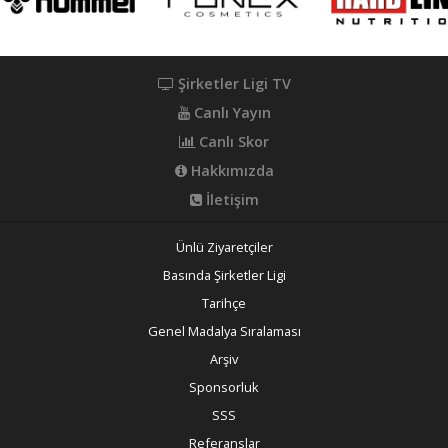
Şirketler Ligi TV
Canlı Yayın
Canlı Skor
Hakkımızda
İletişim
Ünlü Ziyaretçiler
Basında Şirketler Ligi
Tarihçe
Genel Madalya Sıralaması
Arşiv
Sponsorluk
SSS
Referanslar