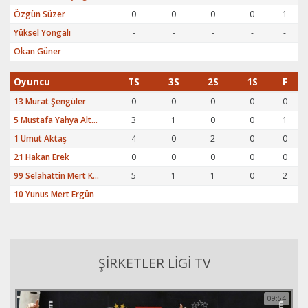
Özgün Süzer
0
0
0
0
1
Yüksel Yongalı
-
-
-
-
-
Okan Güner
-
-
-
-
-
Oyuncu
TS
3S
2S
1S
F
13 Murat Şengüler
0
0
0
0
0
5 Mustafa Yahya Altan
3
1
0
0
1
1 Umut Aktaş
4
0
2
0
0
21 Hakan Erek
0
0
0
0
0
99 Selahattin Mert Kuşkaya
5
1
1
0
2
10 Yunus Mert Ergün
-
-
-
-
-
ŞİRKETLER LİGİ TV
09:54