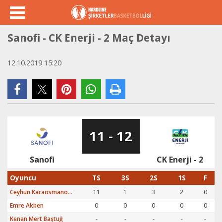
Sanofi - CK Enerji - 2 Maç Detayı
12.10.2019 15:20
11 - 12
Sanofi
CK Enerji - 2
Oyuncu
TS
3S
2S
1S
F
Ceyhun Karaosmanoğlu
11
1
3
2
0
Emre Akben
0
0
0
0
0
Kenan Mert Baştuğ
-
-
-
-
-