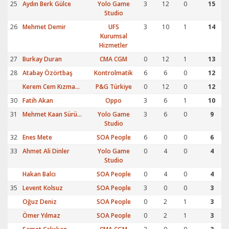
25
Aydın Berk Gülce
Yolo Game
3
12
0
15
Studio
26
Mehmet Demir
UFS
3
10
1
14
Kurumsal
Hizmetler
27
Burkay Duran
CMA CGM
0
12
1
13
28
Atabay Özörtbaş
Kontrolmatik
6
6
0
12
Kerem Cem Kızmazcan
P&G Türkiye
0
12
0
12
30
Fatih Akan
Oppo
3
6
1
10
31
Mehmet Kaan Sürücü
Yolo Game
3
6
0
9
Studio
32
Enes Mete
SOA People
6
0
0
6
33
Ahmet Ali Dinler
Yolo Game
0
4
0
4
Studio
Hakan Balcı
SOA People
0
4
0
4
35
Levent Kolsuz
SOA People
3
0
0
3
Oğuz Deniz
SOA People
0
2
1
3
Ömer Yılmaz
SOA People
0
2
1
3