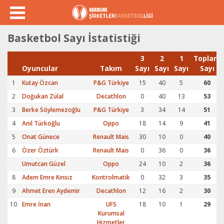
Basketbol Sayı İstatistiği
3
2
1
Toplam
Oyuncular
Takım
Sayı
Sayı
Sayı
Sayı
1
Kutay Özcan
P&G Türkiye
15
40
5
60
2
Doğukan Zülal
Decathlon
0
40
13
53
3
Berke Söylemezoğlu
P&G Türkiye
3
34
14
51
4
Anıl Türkoğlu
Oppo
18
14
9
41
5
Onat Günece
Renault Mais
30
10
0
40
6
Özer Öztürk
Renault Mais
0
36
0
36
Umutcan Güzel
Oppo
24
10
2
36
8
Adem Emre Kınsız
Kontrolmatik
0
32
3
35
9
Ahmet Eren Aydemir
Decathlon
12
16
2
30
10
Emre İnan
UFS
18
10
1
29
Kurumsal
Hizmetler