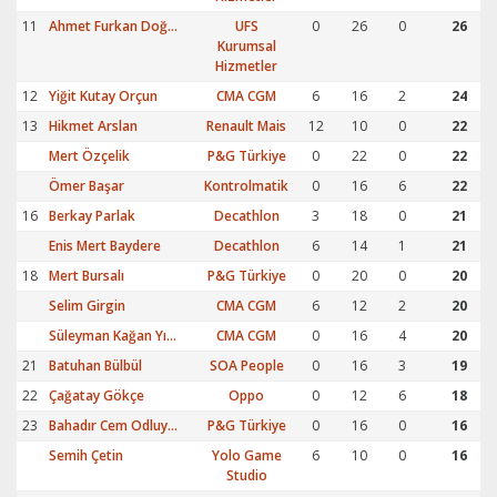
11
Ahmet Furkan Doğan
UFS
0
26
0
26
Kurumsal
Hizmetler
12
Yiğit Kutay Orçun
CMA CGM
6
16
2
24
13
Hikmet Arslan
Renault Mais
12
10
0
22
Mert Özçelik
P&G Türkiye
0
22
0
22
Ömer Başar
Kontrolmatik
0
16
6
22
16
Berkay Parlak
Decathlon
3
18
0
21
Enis Mert Baydere
Decathlon
6
14
1
21
18
Mert Bursalı
P&G Türkiye
0
20
0
20
Selim Girgin
CMA CGM
6
12
2
20
Süleyman Kağan Yıldız
CMA CGM
0
16
4
20
21
Batuhan Bülbül
SOA People
0
16
3
19
22
Çağatay Gökçe
Oppo
0
12
6
18
23
Bahadır Cem Odluyurt
P&G Türkiye
0
16
0
16
Semih Çetin
Yolo Game
6
10
0
16
Studio