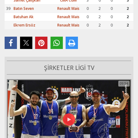
Samet Çalışkan
CMA CGM
3
0
0
3
39
Batın Seven
Renault Mais
0
2
0
2
Batuhan Ak
Renault Mais
0
2
0
2
Ekrem Ersöz
Renault Mais
0
2
0
2
ŞİRKETLER LİGİ TV
09:54