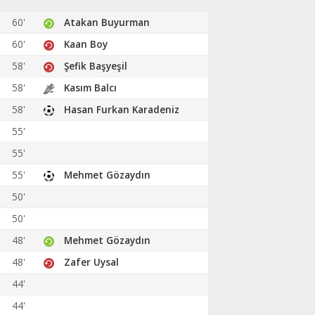
60'
Atakan Buyurman
60'
Kaan Boy
58'
Şefik Başyeşil
58'
Kasım Balcı
58'
Hasan Furkan Karadeniz
55'
55'
55'
Mehmet Gözaydın
50'
50'
48'
Mehmet Gözaydın
48'
Zafer Uysal
44'
44'