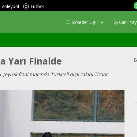
Voleybol
Futbol
Şirketler Ligi TV
Canlı Yay
a Yarı Finalde
B
eyrek final maçında Turkcell dişli rakibi Ziraat