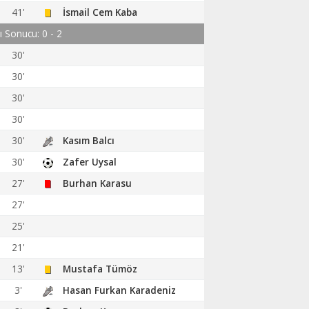
41'
İsmail Cem Kaba
rı Sonucu: 0 - 2
30'
30'
30'
30'
30'
Kasım Balcı
30'
Zafer Uysal
27'
Burhan Karasu
27'
25'
21'
13'
Mustafa Tümöz
3'
Hasan Furkan Karadeniz