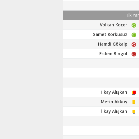
İlk Ya
Volkan Koçer
Samet Korkusuz
Hamdi Gökalp
Erdem Bingöl
İlkay Alışkan
Metin Akkuş
İlkay Alışkan