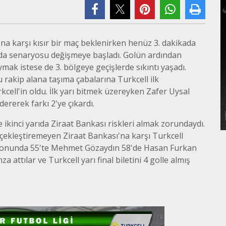
a karşı kısır bir maç beklenirken henüz 3. dakikada
da senaryosu değişmeye başladı. Golün ardından
mak istese de 3. bölgeye geçişlerde sıkıntı yaşadı.
rakip alana taşıma çabalarına Turkcell ilk
ell'in oldu. İlk yarı bitmek üzereyken Zafer Uysal
dererek farkı 2'ye çıkardı.
e ikinci yarıda Ziraat Bankası riskleri almak zorundaydı.
erçekleştiremeyen Ziraat Bankası'na karşı Turkcell
ın sonunda 55'te Mehmet Gözaydın 58'de Hasan Furkan
attılar ve Turkcell yarı final biletini 4 golle almış