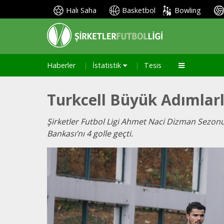
Halı Saha
Basketbol
Bowling
Haberler
İstatistik
Tesis
Turkcell Büyük Adımlarl
Şirketler Futbol Ligi Ahmet Naci Dizman Sezonu ç
Bankası’nı 4 golle geçti.