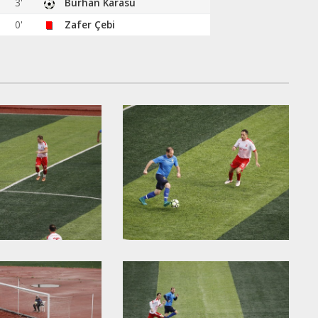
3'
Burhan Karasu
0'
Zafer Çebi