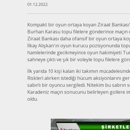
01.12.2022
Kompakt bir oyun ortaya koyan Ziraat Bankası'n
Burhan Karasu topu filelere gönderince maçın 
Ziraat Bankası daha ofansif bir oyun ortaya koy
İlkay Alışkan'ın oyun kurucu pozisyonunda topu 
hamlelerinde gecikmeyince oyun hakimiyeti Turkc
sahneye çıktı ve şık bir voleyle topu filelere gön
İlk yarıda 10 kişi kalan iki takımın mücadelesind
Riskleri alırken istediği hücum aksiyonlarını g
sabırlı bir oyuncu sergiledi. Nitekim bu sabr
Karadeniz maçın sonucunu belirleyen gollere imza 
oldu.