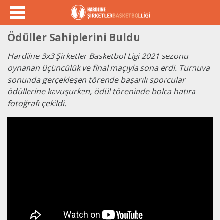
Ödüller Sahiplerini Buldu
Hardline 3x3 Şirketler Basketbol Ligi 2021 sezonu
oynanan üçüncülük ve final maçıyla sona erdi. Turnuva
sonunda gerçekleşen törende başarılı sporcular
ödüllerine kavuşurken, ödül töreninde bolca hatıra
fotoğrafı çekildi.