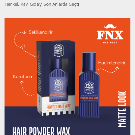
Henkel, Kavi Gıda’yı Son Anlarda Geçti