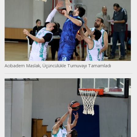
Acıbadem Maslak, Üçüncülükle Turnuvayı Tamamladı