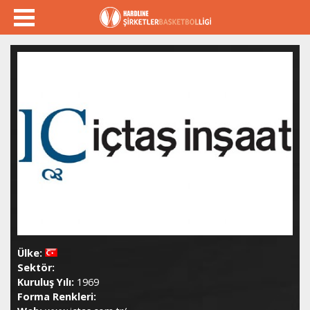
Ülke:
Sektör:
Kuruluş Yılı:
1969
Forma Renkleri: