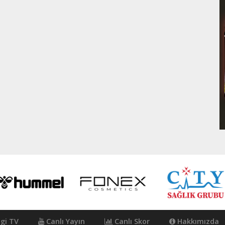
igi TV
Canlı Yayın
Canlı Skor
Hakkımızda