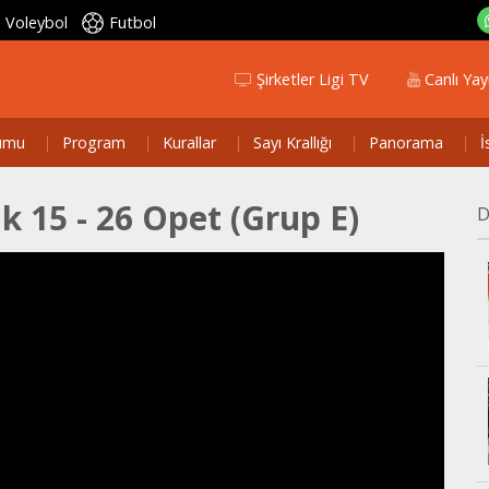
Voleybol
Futbol
Şirketler Ligi TV
Canlı Yay
umu
Program
Kurallar
Sayı Krallığı
Panorama
İ
k 15 - 26 Opet (Grup E)
D