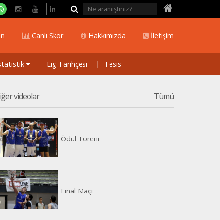
ın
Canlı Skor
Hakkımızda
İletişim
statistik
Lig Tarihçesi
Tesis
iğer videolar
Tümü
Ödül Töreni
Final Maçı