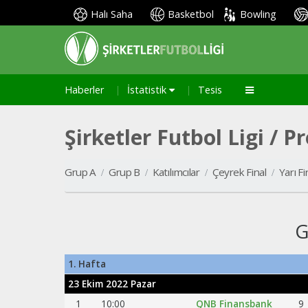
Halı Saha
Basketbol
Bowling
Haberler
İstatistik
Tesis
Şirketler Futbol Ligi / 
Grup B
Katılımcılar
Çeyrek Final
Yarı Fi
Grup A
G
1. Hafta
23 Ekim 2022 Pazar
1
10:00
QNB Finansbank
9