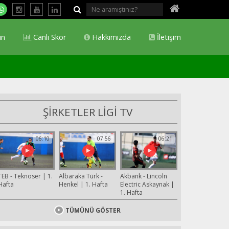
ın
Canlı Skor
Hakkımızda
İletişim
ŞİRKETLER LİGİ TV
06:10
07:56
06:21
TEB - Teknoser | 1.
Albaraka Türk -
Akbank - Lincoln
Hafta
Henkel | 1. Hafta
Electric Askaynak |
1. Hafta
TÜMÜNÜ GÖSTER