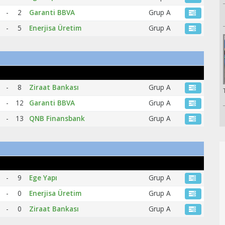
-
2
Garanti BBVA
Grup A
-
5
Enerjisa Üretim
Grup A
-
8
Ziraat Bankası
Grup A
-
12
Garanti BBVA
Grup A
-
13
QNB Finansbank
Grup A
-
9
Ege Yapı
Grup A
-
0
Enerjisa Üretim
Grup A
-
0
Ziraat Bankası
Grup A