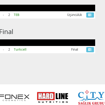
-
2
TEB
Üçüncülük
Final
-
2
Turkcell
Final