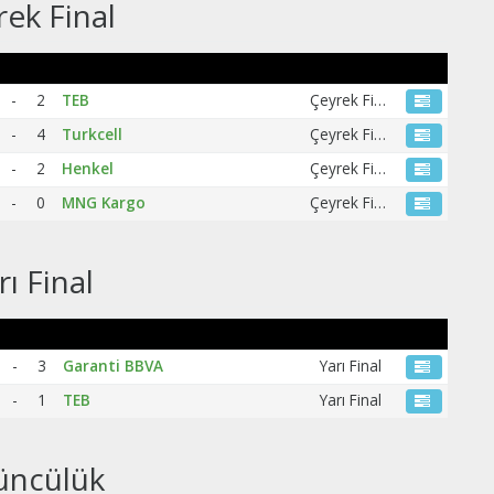
rek Final
-
2
TEB
Çeyrek Final
-
4
Turkcell
Çeyrek Final
-
2
Henkel
Çeyrek Final
-
0
MNG Kargo
Çeyrek Final
rı Final
-
3
Garanti BBVA
Yarı Final
-
1
TEB
Yarı Final
üncülük