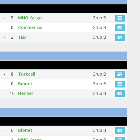
-
5
MNG Kargo
Grup B
-
0
Commencis
Grup B
-
2
TEB
Grup B
-
8
Turkcell
Grup B
-
0
Bionet
Grup B
-
10
Henkel
Grup B
-
6
Bionet
Grup B
-
1
MNG Kargo
Grup B