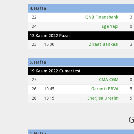
4. Hafta
22
QNB Finansbank
3
24
Ege Yapı
0
13 Kasım 2022 Pazar
23
15:00
Ziraat Bankası
3
5. Hafta
19 Kasım 2022 Cumartesi
Efsaneler ERKAN ÇAĞLAYAN
27
CMA CGM
0
PwC takımı kurulduğund
mücadeleci oyunuyla ta
26
10:45
Garanti BBVA
5
katan BÜYÜK KAPTAN Er
28
13:15
Enerjisa Üretim
5
Çağlayan efsaneler bö
yılbaşı konuğu...
G
1. Hafta