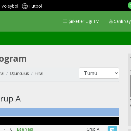
Voleybol
Futbol
Şirketler Ligi TV
Canlı Yay
Program
nal
Üçüncülük
Final
rup A
-
0
Ege Yapı
Grup A