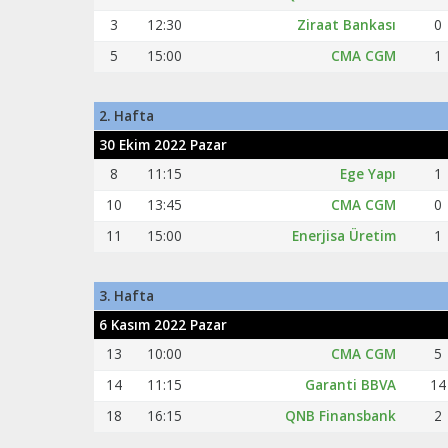
3
12:30
Ziraat Bankası
0
5
15:00
CMA CGM
1
2. Hafta
30 Ekim 2022 Pazar
8
11:15
Ege Yapı
1
10
13:45
CMA CGM
0
11
15:00
Enerjisa Üretim
1
3. Hafta
6 Kasım 2022 Pazar
13
10:00
CMA CGM
5
14
11:15
Garanti BBVA
14
18
16:15
QNB Finansbank
2