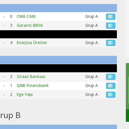
-
0
CMA CGM
Grup A
-
3
Garanti BBVA
Grup A
-
4
Enerjisa Üretim
Grup A
Efsaneler MEHMET BAYRAM YILDIZ
-
3
Ziraat Bankası
Grup A
an beri
Ön liberolardan efsane az çıkar
kımına ruh
çünkü iyi ön libero az bulunur!
-
1
QNB Finansbank
Grup A
kan
Genpa defansıyla orta sahasının
-
2
Ege Yapı
Grup A
lümümüzün
arasındaki kilit oyuncuydu Mehmet
Bayram. Güçlü fiziği...
rup B