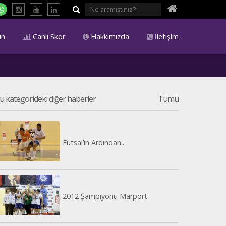
ın
Canlı Skor
Hakkımızda
İletişim
u kategorideki diğer haberler
Tümü
Futsal’ın Ardından...
2012 Şampiyonu Marport