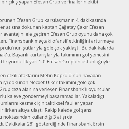
 bir çıkış yapan Efesan Grup ve finallerin ekibi
görünen Efesan Grup karşılaşmanın 4. dakikasında
ner atışına dokunan kaptan Çağatay Çakır Efesan
r avantajını ele geçiren Efesan Grup oyunu daha çok
en, Finansbank maçtaki ofansif etkinliğini arttırmaya
ülü'nün şutlarıyla gole çok yaklaştı. Bu dakikalarda
k'tı. Başarılı kurtarışlarıyla takımının gol yemesini
tırıyordu. İlk yarı 1-0 Efesan Grup'un üstünlüğüyle
k en etkili ataklarını Metin Köprülü'nün havadan
a iyi dokunan Necdet Ülker takımını gole çok
 Grup ceza alanına yerleşen Finansbank'lı oyuncular
ürlü kaleye göndermeyi başaramadılar. Yakaladığı
cumlarını kesmek için taktiksel fauller yapan
rilirken altıya ulaştı. Rakip kalede gol şansı
 noktasından kullandığı 3 atışı da
ı. Dakikalar 28'i gösterdiğinde Finansbank Ersin