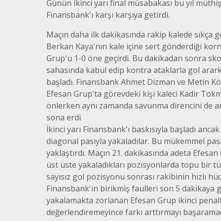
Günün ikinci yarı final müsabakası bu yıl müthiş
Finansbank'ı karşı karşıya getirdi.
Maçın daha ilk dakikasında rakip kalede sıkça 
Berkan Kaya'nın kale içine sert gönderdiği kor
Grup'u 1-0 öne geçirdi. Bu dakikadan sonra sko
sahasında kabul edip kontra ataklarla gol arark
başladı. Finansbank Ahmet Dizman ve Metin Köpr
Efesan Grup'ta görevdeki kişi kaleci Kadir Tokma
önlerken aynı zamanda savunma direncini de art
sona erdi.
İkinci yarı Finansbank'ı baskısıyla başladı anca
diagonal pasıyla yakaladılar. Bu mükemmel pas
yaklaştırdı. Maçın 21. dakikasında adeta Efesan
üst üste yakaladıkları pozisyonlarda topu bir t
sayısız gol pozisyonu sonrası rakibinin hızlı hü
Finansbank'ın birikmiş faulleri son 5 dakikaya gi
yakalamakta zorlanan Efesan Grup ikinci penaltı
değerlendiremeyince farkı arttırmayı başaramad