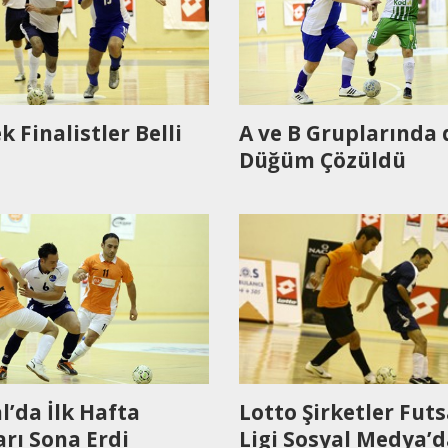
k Finalistler Belli
A ve B Gruplarında 
Düğüm Çözüldü
l’da İlk Hafta
Lotto Şirketler Futs
rı Sona Erdi
Ligi Sosyal Medya’d