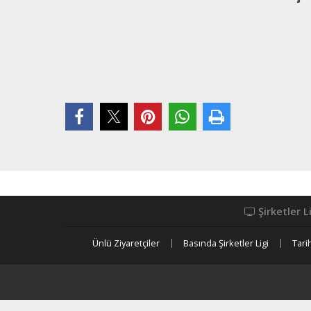
Şirketler L
Ünlü Ziyaretçiler
Basında Şirketler Ligi
Tari