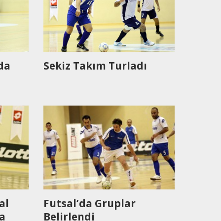
da
Sekiz Takım Turladı
al
Futsal’da Gruplar
a
Belirlendi