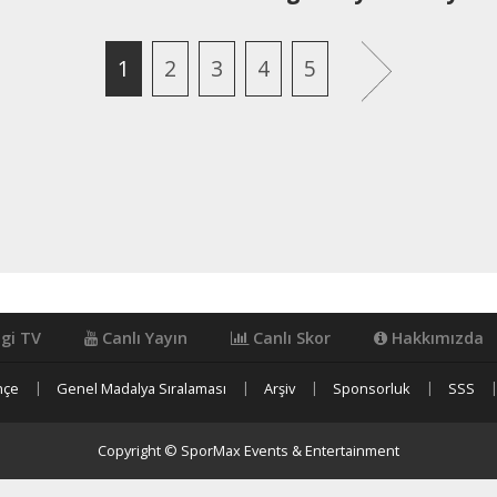
Sonraki
1
2
3
4
5
igi TV
Canlı Yayın
Canlı Skor
Hakkımızda
hçe
Genel Madalya Sıralaması
Arşiv
Sponsorluk
SSS
Copyright © SporMax Events & Entertainment