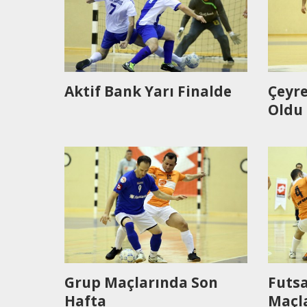
Aktif Bank Yarı Finalde
Çeyre
Oldu
Grup Maçlarında Son
Futsa
Hafta
Maçla