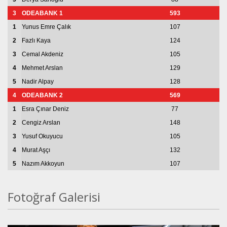
3
ODEABANK 1
593
5
1
Yunus Emre Çalık
107
1
2
Fazlı Kaya
124
8
3
Cemal Akdeniz
105
8
4
Mehmet Arslan
129
1
5
Nadir Alpay
128
1
4
ODEABANK 2
569
5
1
Esra Çınar Deniz
77
9
2
Cengiz Arslan
148
1
3
Yusuf Okuyucu
105
1
4
Murat Aşçı
132
1
5
Nazım Akkoyun
107
8
Fotoğraf Galerisi