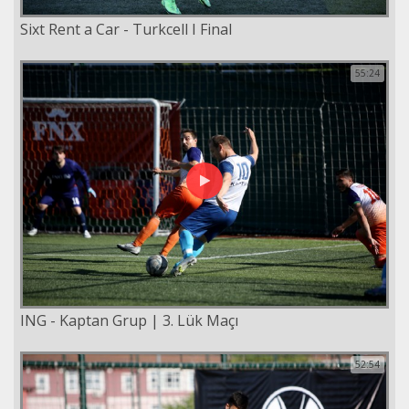
Sixt Rent a Car - Turkcell I Final
55:24
ING - Kaptan Grup | 3. Lük Maçı
52:54