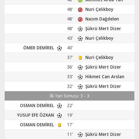
48'
Nuri Çelikboy
48'
Nazım Dağdelen
48'
Şükrü Mert Dizer
43'
Nuri Çelikboy
ÖMER DEMİREL
40'
37'
Nuri Çelikboy
36'
Şükrü Mert Dizer
33'
Hikmet Can Arslan
32'
Şükrü Mert Dizer
İlk Yarı Sonucu: 3 - 3
OSMAN DEMİREL
22'
YUSUF EFE ÖZKAN
19'
OSMAN DEMİREL
17'
11'
Şükrü Mert Dizer