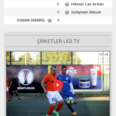
6'
Hikmet Can Arslan
5'
Süleyman Akkum
OSMAN DEMİREL
4'
ŞİRKETLER LİGİ TV
1:01:44