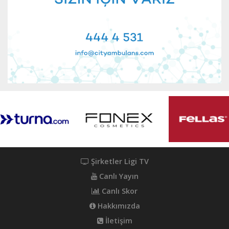
Şirketler Ligi TV
Canlı Yayın
Canlı Skor
Hakkımızda
İletişim