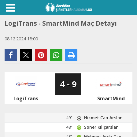
LogiTrans - SmartMind Maç Detayı
08.12.2024 18:00
4 - 9
LogiTrans
SmartMind
49'
Hikmet Can Arslan
48'
Soner Kılıçarslan
48'
Mehmet Arda Tan