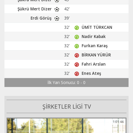
Şükrü Mert Dizer
42'
Erdi Görüş
39'
32'
ÜMİT TÜRKCAN
32'
Nadir Kabak
32'
Furkan Karaş
32'
BİRKAN YÜRÜR
32'
Fahri Arslan
32'
Enes Ateş
İlk Yarı Sonucu: 0 - 0
ŞİRKETLER LİGİ TV
1:01:44