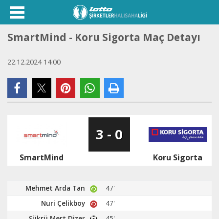
SmartMind - Koru Sigorta Maç Detayı
22.12.2024 14:00
3 - 0
SmartMind
Koru Sigorta
Mehmet Arda Tan
47'
Nuri Çelikboy
47'
Şükrü Mert Dizer
45'