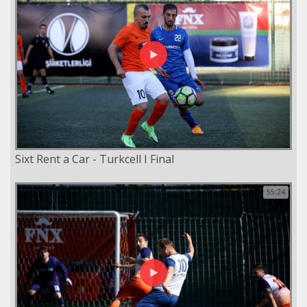
Sixt Rent a Car - Turkcell I Final
55:24