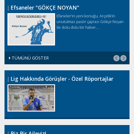
Efsaneler "GÖKÇE NOYAN"
Efaneler’in yeni konuğu, Arçelik’in
unutulmaz pasör çaprazı Gökçe Noyan
ile dolu dolu bir haber....
TÜMÜNÜ GÖSTER
Lig Hakkında Görüşler - Özel Röportajlar
Biz Bir Aileyiz!