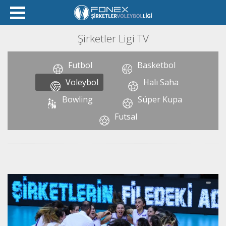
Şirketler Ligi TV
Futbol
Basketbol
Voleybol
Halı Saha
Bowling
Süper Kupa
Futsal