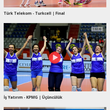
Türk Telekom - Turkcell | Final
1:02:45
İş Yatırım - KPMG | Üçüncülük