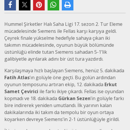
Hummel Şirketler Halı Saha Ligi 17. sezon 2. Tur Eleme
mücadelesinde Sıemens ile Fellas karşı karşıya geldi.
Çeyrek finale yükselme hedefiyle sahaya çıkan iki
takımın mücadelesinde, oyunun büyük bölümünde
üstünlüğü elinde tutan Sıemens sahadan 5-1’lik
galibiyetle ayrılarak adını bir üst tura yazdırdı.
Karşılaşmaya hızlı başlayan Sıemens, henüz 5. dakikada
Fatih Atlas
’ın golüyle öne geçti. Bu golün ardından
oyunun temposunu artıran ekip, 12. dakikada
Erkut
Samet Çevirici
ile farkı ikiye çıkardı. Fellas ise oyundan
kopmadı ve 18. dakikada
Gürkan Sezen
’in golüyle farkı
bire indirerek yeniden umutlandı. İlk yarının kalan
dakikalarında iki takım da tempolu bir oyun ortaya
koyarken devreye Sıemens’in 2-1 üstünlüğüyle girildi.