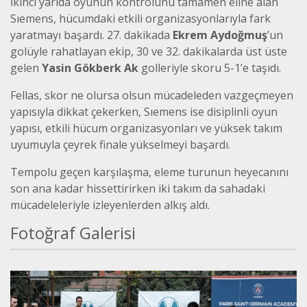
İkinci yarıda oyunun kontrolünü tamamen eline alan
Sıemens, hücumdaki etkili organizasyonlarıyla fark
yaratmayı başardı. 27. dakikada
Ekrem Aydoğmuş
’un
golüyle rahatlayan ekip, 30 ve 32. dakikalarda üst üste
gelen
Yasin Gökberk Ak
golleriyle skoru 5-1’e taşıdı.
Fellas, skor ne olursa olsun mücadeleden vazgeçmeyen
yapısıyla dikkat çekerken, Sıemens ise disiplinli oyun
yapısı, etkili hücum organizasyonları ve yüksek takım
uyumuyla çeyrek finale yükselmeyi başardı.
Tempolu geçen karşılaşma, eleme turunun heyecanını
son ana kadar hissettirirken iki takım da sahadaki
mücadeleleriyle izleyenlerden alkış aldı.
Fotoğraf Galerisi