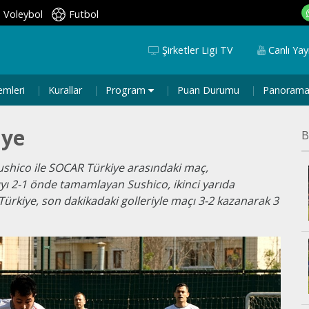
Voleybol
Futbol
Şirketler Ligi TV
Canlı Yay
emleri
Kurallar
Program
Puan Durumu
Panoram
iye
B
Sushico ile SOCAR Türkiye arasındaki maç,
rıyı 2-1 önde tamamlayan Sushico, ikinci yarıda
Türkiye, son dakikadaki golleriyle maçı 3-2 kazanarak 3