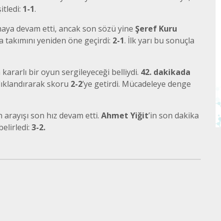
itledi:
1-1
.
atmaya devam etti, ancak son sözü yine
Şeref Kuru
la takımını yeniden öne geçirdi:
2-1
. İlk yarı bu sonuçla
kararlı bir oyun sergileyeceği belliydi.
42. dakikada
ılıklandırarak skoru
2-2
’ye getirdi. Mücadeleye denge
 arayışı son hız devam etti.
Ahmet Yiğit
’in son dakika
elirledi:
3-2.