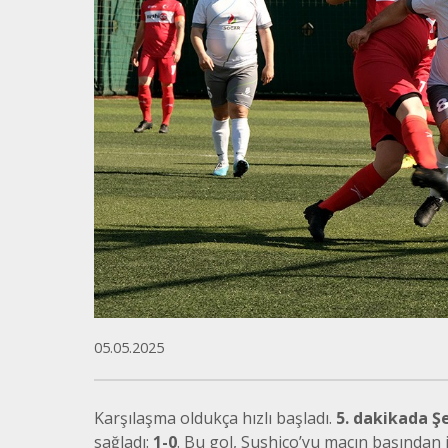
05.05.2025
Karşılaşma oldukça hızlı başladı.
5. dakikada
Ş
sağladı:
1-0
. Bu gol, Sushico’yu maçın başından 