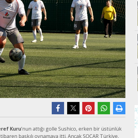
eref Kuru
’nun attığı golle Sushico, erken bir üstünlük
itibaren baskılı oynamaya itti. Ancak SOCAR Türkiye,