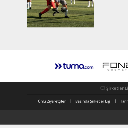
Şirketler L
Ünlü Ziyaretçiler
Basında Şirketler Ligi
Tari