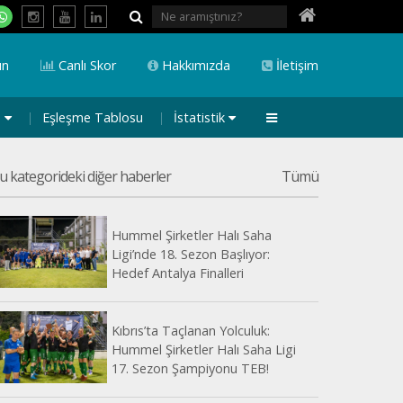
ın
Canlı Skor
Hakkımızda
İletişim
a
Eşleşme Tablosu
İstatistik
u kategorideki diğer haberler
Tümü
Hummel Şirketler Halı Saha
Ligi’nde 18. Sezon Başlıyor:
Hedef Antalya Finalleri
Kıbrıs’ta Taçlanan Yolculuk:
Hummel Şirketler Halı Saha Ligi
17. Sezon Şampiyonu TEB!