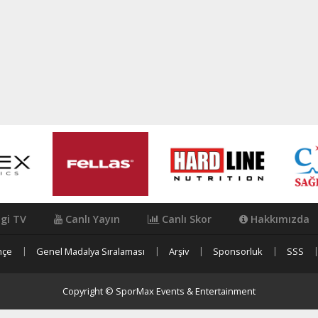
igi TV
Canlı Yayın
Canlı Skor
Hakkımızda
hçe
Genel Madalya Sıralaması
Arşiv
Sponsorluk
SSS
Copyright © SporMax Events & Entertainment