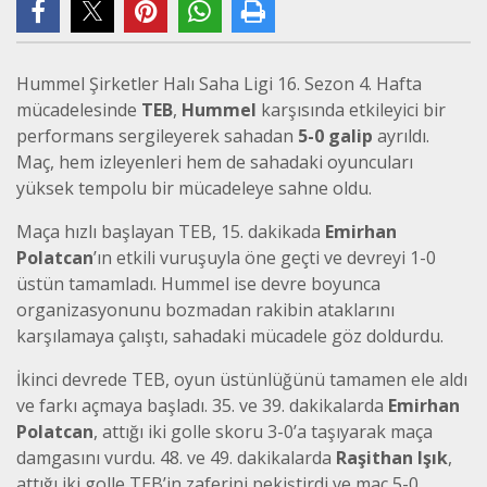
Hummel Şirketler Halı Saha Ligi 16. Sezon 4. Hafta
mücadelesinde
TEB
,
Hummel
karşısında etkileyici bir
performans sergileyerek sahadan
5-0 galip
ayrıldı.
Maç, hem izleyenleri hem de sahadaki oyuncuları
yüksek tempolu bir mücadeleye sahne oldu.
Maça hızlı başlayan TEB, 15. dakikada
Emirhan
Polatcan
’ın etkili vuruşuyla öne geçti ve devreyi 1-0
üstün tamamladı. Hummel ise devre boyunca
organizasyonunu bozmadan rakibin ataklarını
karşılamaya çalıştı, sahadaki mücadele göz doldurdu.
İkinci devrede TEB, oyun üstünlüğünü tamamen ele aldı
ve farkı açmaya başladı. 35. ve 39. dakikalarda
Emirhan
Polatcan
, attığı iki golle skoru 3-0’a taşıyarak maça
damgasını vurdu. 48. ve 49. dakikalarda
Raşithan Işık
,
attığı iki golle TEB’in zaferini pekiştirdi ve maç 5-0