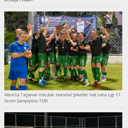
Kıbrıs’ta Taçlanan Yolculuk: Hummel Şirketler Halı Saha Ligi 17.
Sezon Şampiyonu TEB!