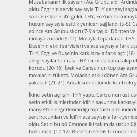
Müsabakanın ilk sayısını Ata Grubu aldı. Ardın
oldu. Ezgi’nin servis sayısıyla THY dengeyi sağlad
sonrası skor 3-4’e geldi. THY, Ece’nin hücumu
hücum sayısıyla eşitlik yeniden sağlandı (5-5). 
edince Ata Grubu skoru 7-9’a taşıdı. Dörtten ve
molaya zorladı (9-11). Molayla toparlanan THY, E
Buse’nin etkili servisleri ve ace sayısıyla fark üç
THY, Ezgi ve Buse’nin katkılarıyla farkı açtı (1
aldığı sayılar sonrası THY bir mola daha talep et
korudu (20-16). İpek ve Cansu’nun top paylaşım
molalarını tüketti. Moladan etkili dönen Ata Gru
yakaladı (21-21). Ancak son bölümde kontrolü ye
İkinci setin açılışını THY yaptı. Cansu’nun üst üs
setin etkili isimlerinden İdil’in savunma katkıs
manşetten değerlendirdiği top farkı bire indirdi (
sert hücumları ve İdil’in ace sayısıyla fark yenid
oldu. Setin bu bölümünde iki takım da üstünlü
bozulmadı (12-12). Buse’nin servis turunda ön