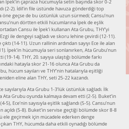
dan İpek’in çapraza hücumuyla setin başında skor 0-2
ı (2-2). İdil’in file üstünde havuza gönderdiği top
yla öne geçse de bu üstünlük uzun sürmedi; Cansu’nun
Cansu’nun dörtten etkili hücumlarına İpek de eşlik
 ortadan Cansu ile İpek’i kullanan Ata Grubu, THY’yi
zgi ile dengeyi sağladı ve skoru lehine çevirdi (12-11).
e çıktı (14-11). Uzun rallinin ardından sayıyı Ece ile alan
8-11). İpek’in hücumuyla seri sonlanırken, Ata Grubu’nun
ti (19-14). THY, 20. sayıya ulaştığı bölümde farkı
ındaki hatayla skor 21-16 olunca Ata Grubu da
bu, hücum sayıları ve THY’nin hatalarıyla eşitliği
niden eline alan THY, seti 25-22 kazandı.
te sayılarıyla Ata Grubu 1-3’lük üstünlük sağladı. İlk
ıyla Ata Grubu oyunda kalmaya devam etti (2-5). Buket’in
4-5), Ece’nin sayısıyla eşitlik sağlandı (5-5). Cansu’nun
en açıldı (5-8). Buket’in servise geçtiği bölümde skor 8-8
ğü ele geçirmek için mücadele ederken denge
e çıkan THY, hücumda daha etkili oynadığı bölümde