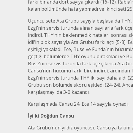
farkı bir anda dört sayıya çıkardı (16-12). Rabia
kalan bölümünde hata yapmadı ve ikinci seti 25
Üçüncü sete Ata Grubu sayıyla başlasa da THY, Ez
Ezgi’nin servis turunda alınan sayılarla fark üçe
indirdi. THY’nin beklenmedik hataları sonrası sk
İdil’in blok sayısıyla Ata Grubu farkı açtı (5-8).
eşitliği yakaladı. Ece, Buse ve Funda’nın hücum
geçtiği bölümlerde THY oyunu bırakmadı ve Bus
Buse’nin servis turunda fark üçe çıkınca Ata Grub
Cansu’nun hücumu farkı bire indirdi, ardından 
Ezgi’nin servis turunda THY iki sayı daha aldı (
Grubu son bölümde skoru eşitledi (24-24). Anca
karşılaşmayı da 3-0 kazandı.
Karşılaşmada Cansu 24, Ece 14 sayıyla oynadı.
İyi ki Doğdun Cansu
Ata Grubu’nun yıldız oyuncusu Cansu’ya takım ar