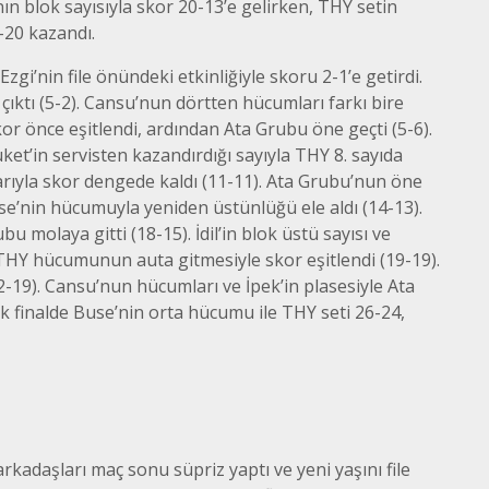
’nın blok sayısıyla skor 20-13’e gelirken, THY setin
-20 kazandı.
gi’nin file önündeki etkinliğiyle skoru 2-1’e getirdi.
 çıktı (5-2). Cansu’nun dörtten hücumları farkı bire
or önce eşitlendi, ardından Ata Grubu öne geçti (5-6).
 Buket’in servisten kazandırdığı sayıyla THY 8. sayıda
larıyla skor dengede kaldı (11-11). Ata Grubu’nun öne
e’nin hücumuyla yeniden üstünlüğü ele aldı (14-13).
u molaya gitti (18-15). İdil’in blok üstü sayısı ve
THY hücumunun auta gitmesiyle skor eşitlendi (19-19).
22-19). Cansu’nun hücumları ve İpek’in plasesiyle Ata
k finalde Buse’nin orta hücumu ile THY seti 26-24,
kadaşları maç sonu süpriz yaptı ve yeni yaşını file