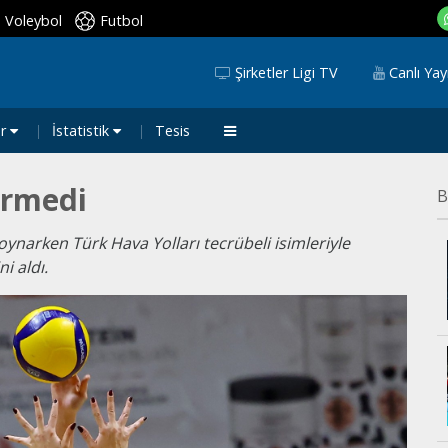
Voleybol
Futbol
Şirketler Ligi TV
Canlı Yay
ar
İstatistik
Tesis
ermedi
B
ynarken Türk Hava Yolları tecrübeli isimleriyle
i aldı.