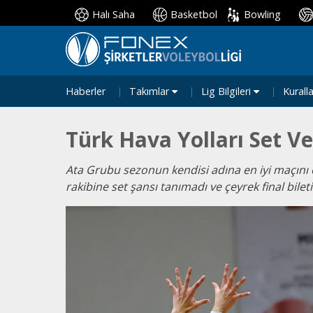
Halı Saha
Basketbol
Bowling
Haberler
Takımlar
Lig Bilgileri
Kurall
Türk Hava Yolları Set V
Ata Grubu sezonun kendisi adına en iyi maçını o
rakibine set şansı tanımadı ve çeyrek final biletin