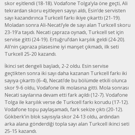
skor eşitlendi (18-18). Vodafone Tolga’yla öne geçti, Ali
tekrardan skoru eşitleyen sayıyı aldı, Esin’de servisten
sayı kazandırınca Turkcell farkı ikiye çıkarttı (21-19).
Moladan sonra Ali-Necati’yle de sayı alan Turkcell skoru
23-19’a taşıdı. Necati çapraza oynadı, Turkcell set için
servise gitti (24-19). Ertuğrul’dan karşılık geldi (24-20).
Ali’nin çapraza plasesine iyi manşet çıkmadı, ilk seti
Turkcell 25-20 kazandı.
İkinci set dengeli başladı, 2-2 oldu. Esin servise
geçtikten sonra iki sayı daha kazanan Turkcell farkı iki
sayıya çıkarttı (6-4), Necati’de bu bölümde etkili olunca
skor 9-6 oldu, Vodafone ilk molasına gitti. Mola sonrası
Necati sayılarına devam etti fark açıldı (12-7). Vodafone
Tolga ile karşılık verse de Turkcell farkı korudu (17-12).
Vodafone topu paylaşamadı, fark sekize çıktı (20-12).
Gökberk’in blok sayısıyla skor 24-13 oldu, ardından
arka alana gönderdiği topla sayı alan Turkcell ikinci seti
25-15 kazandı.