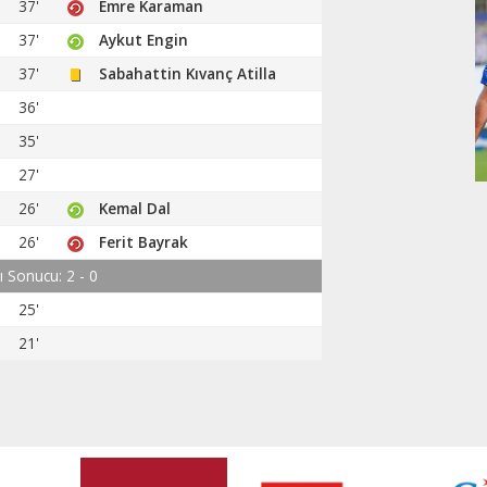
37'
Emre Karaman
37'
Aykut Engin
37'
Sabahattin Kıvanç Atilla
36'
35'
27'
26'
Kemal Dal
26'
Ferit Bayrak
rı Sonucu: 2 - 0
25'
21'