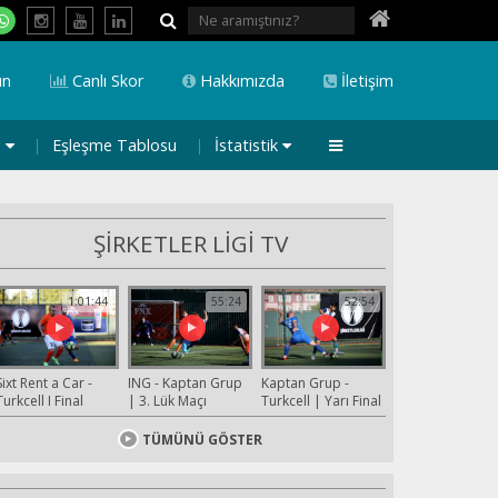
ın
Canlı Skor
Hakkımızda
İletişim
a
Eşleşme Tablosu
İstatistik
ŞİRKETLER LİGİ TV
1:01:44
55:24
52:54
Sixt Rent a Car -
ING - Kaptan Grup
Kaptan Grup -
Turkcell I Final
| 3. Lük Maçı
Turkcell | Yarı Final
TÜMÜNÜ GÖSTER