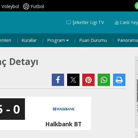
Voleybol
Futbol
Şirketler Ligi TV
Canlı Yay
emleri
Kurallar
Program
Puan Durumu
Panoram
ç Detayı
5 - 0
Halkbank BT