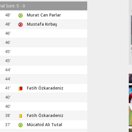
al Süre: 5 - 0
48'
Murat Can Parlar
48'
Mustafa Kırbaş
46'
46'
45'
45'
44'
44'
41'
Fatih Özkaradeniz
40'
40'
38'
Fatih Özkaradeniz
37'
Mücahid Ali Tutal