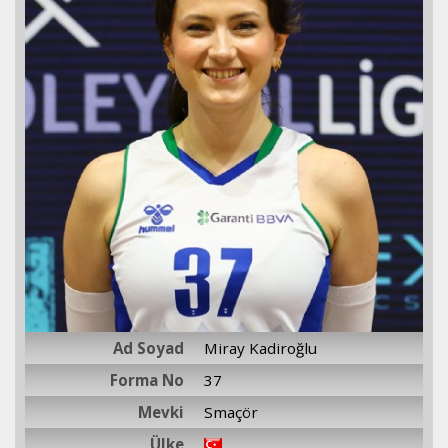
Ad Soyad
Miray Kadiroğlu
Forma No
37
Mevki
Smaçör
Ülke