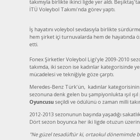
takımıyla birlikte ikinci ligde yer aldı. Beşikta
İTÜ Voleybol Takımı'nda görev yaptı.
İş hayatını voleybol sevdasıyla birlikte sürdürm
hem şirket içi turnuvalarda hem de hayatında öz
etti.
Fonex Şirketler Voleybol Ligi'yle 2009-2010 s
takımda, iki sezon ise kadınlar kategorisinde yer
mücadelesi ve tekniğiyle göze çarptı.
Efsaneler "MUSTAFA YALÇIN"
Efsaneler’in bu haftaki 
Meredes-Benz Türk'ün, kadınlar kategorisinin
Mercedes-Benz Türk’ün
sezonuna denk gelen bu şampiyonlukta ışıl ışı
"Mustafa Yalçın"
Oyuncusu
seçildi ve ödülünü o zaman milli tak
2012-2013 sezonunun başında yaşadığı sakatlık 
Dört sezon boyunca her iki ligde otuzun üzer
"Ne güzel tesadüftür ki, ortaokul dönemimde be