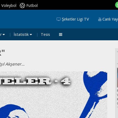
Voleybol
Futbol
Şirketler Ligi TV
Canlı Yay
ar
İstatistik
Tesis
R"
şıl Akşener...