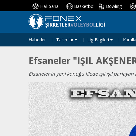
Halı Saha
Basketbol
Bowling
Haberler
Takımlar
Lig Bilgileri
Kurall
Efsaneler "IŞIL AKŞENE
Efsaneler’in yeni konuğu filede ışıl ışıl parlayan I