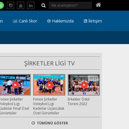
ın
Canlı Skor
Hakkımızda
İletişim
ŞİRKETLER LİGİ TV
13:23
Fonex Şirketler
Fonex Şirketler
Erkekler Ödül
Voleybol Ligi
Voleybol Ligi
Töreni 2022
Kadınlar Final Özel
Kadınlar Üçüncülük
Görüntüler
Özel Görüntüler
TÜMÜNÜ GÖSTER