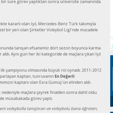
ş'ta bir süre görev yaptıktan sonra üniversite zamanında
ekte kararlı olan Işıl, Mercedes-Benz Türk takımıyla
el bir yeri olan Şirketler Voleybol Ligi'nde mücadele
ezonunda tanışan efsanemiz dört sezon boyunca karma
 aldı. Aynı gün her iki kategoride de maçlara çıkan Işıl
Efsaneler "NURİ EMRAH AĞCA"
konuğu
Türkiye İş Bankası çatısı altında;
 ilk şampiyonu olmasında büyük rol oynadı. 2011-2012
 Prensi
Türkiye İş Bankası, Anadolu Sigorta
l parlayan kaptan, tunruvanın
En Değerli
ve Anadolu Hayat Emeklilik
ımımızın kaptanı olan Esra Gümüş'ün elinden aldı.
formalarıyla ligimizde 2011 yılında
ilk maçına çıkan...
nedeniyle maçlara çeyrek finalden sonra dahil oldu.
inde müsabakada görev yaptı.
ni voleybolla tanıştıran ve voleybolu bana öğreten,