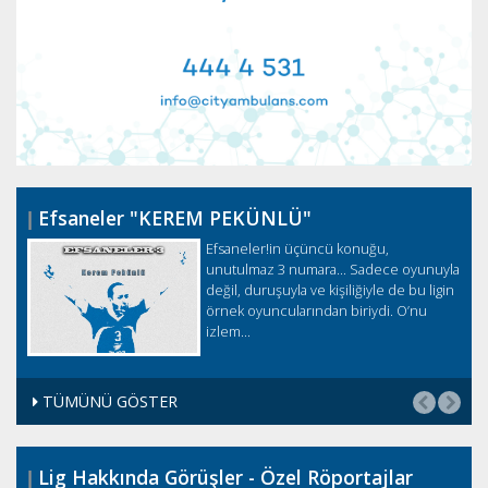
Efsaneler "KEREM PEKÜNLÜ"
Efsaneler!in üçüncü konuğu,
unutulmaz 3 numara... Sadece oyunuyla
değil, duruşuyla ve kişiliğiyle de bu ligin
örnek oyuncularından biriydi. O’nu
izlem...
TÜMÜNÜ GÖSTER
Lig Hakkında Görüşler - Özel Röportajlar