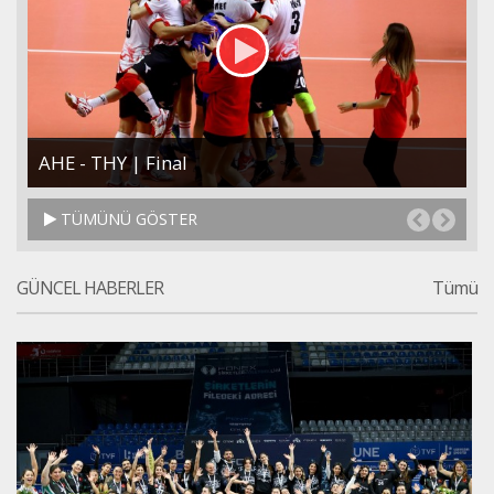
AHE - THY | Final
T
TÜMÜNÜ GÖSTER
GÜNCEL HABERLER
Tümü