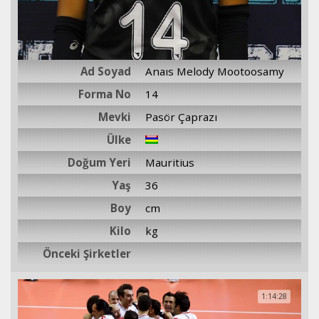
Ad Soyad
Anaıs Melody Mootoosamy
Forma No
14
Mevki
Pasör Çaprazı
Ülke
Doğum Yeri
Mauritius
Yaş
36
Boy
cm
Kilo
kg
Önceki Şirketler
3
1:14:28