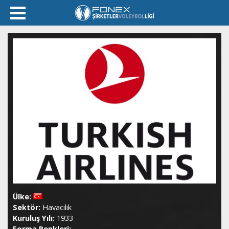
Ülke:
Sektör:
Havacılık
Kuruluş Yılı:
1933
Forma Renkleri: