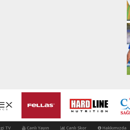
igi TV
Canlı Yayın
Canlı Skor
Hakkımızda