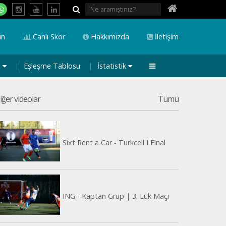
ın
Canlı Skor
Hakkımızda
İletişim
a
Eşleşme Tablosu
İstatistik
iğer videolar
Tümü
Sixt Rent a Car - Turkcell I Final
ING - Kaptan Grup | 3. Lük Maçı