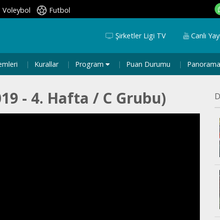
Voleybol
Futbol
Şirketler Ligi TV
Canlı Yay
emleri
Kurallar
Program
Puan Durumu
Panoram
19 - 4. Hafta / C Grubu)
D