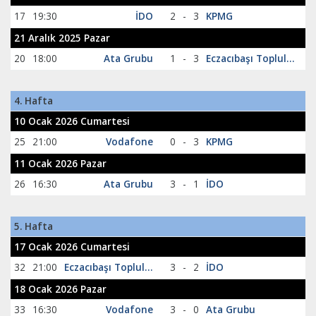
17
19:30
İDO
2
-
3
KPMG
21 Aralık 2025 Pazar
20
18:00
Ata Grubu
1
-
3
Eczacıbaşı Topluluğu
4. Hafta
10 Ocak 2026 Cumartesi
25
21:00
Vodafone
0
-
3
KPMG
11 Ocak 2026 Pazar
26
16:30
Ata Grubu
3
-
1
İDO
5. Hafta
17 Ocak 2026 Cumartesi
32
21:00
Eczacıbaşı Topluluğu
3
-
2
İDO
18 Ocak 2026 Pazar
33
16:30
Vodafone
3
-
0
Ata Grubu