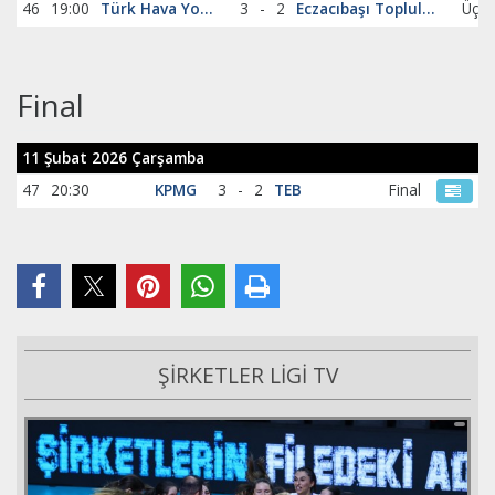
46
19:00
Türk Hava Yolları
3
-
2
Eczacıbaşı Topluluğu
Final
11 Şubat 2026 Çarşamba
47
20:30
KPMG
3
-
2
TEB
Final
ŞİRKETLER LİGİ TV