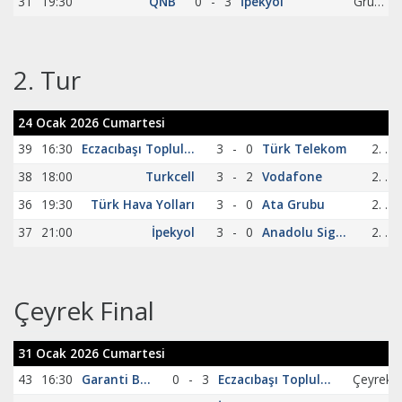
31
19:30
QNB
0
-
3
İpekyol
Grup C
2. Tur
24 Ocak 2026 Cumartesi
39
16:30
Eczacıbaşı Topluluğu
3
-
0
Türk Telekom
2. Tur
38
18:00
Turkcell
3
-
2
Vodafone
2. Tur
36
19:30
Türk Hava Yolları
3
-
0
Ata Grubu
2. Tur
37
21:00
İpekyol
3
-
0
Anadolu Sigorta
2. Tur
Çeyrek Final
31 Ocak 2026 Cumartesi
43
16:30
Garanti BBVA
0
-
3
Eczacıbaşı Topluluğu