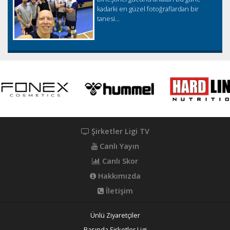
kadarki en güzel fotoğraflardan bir
tanesi...
Şirketler Ligi TV
Canlı Yayın
Canlı Skor
Hakkımızda
İletişim
Ünlü Ziyaretçiler
Basında Şirketler Ligi