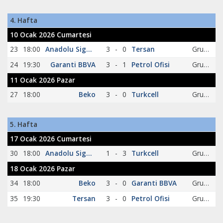
4. Hafta
10 Ocak 2026 Cumartesi
23
18:00
Anadolu Sigorta
3
-
0
Tersan
Grup A
24
19:30
Garanti BBVA
3
-
1
Petrol Ofisi
Grup A
11 Ocak 2026 Pazar
27
18:00
Beko
3
-
0
Turkcell
Grup A
5. Hafta
17 Ocak 2026 Cumartesi
30
18:00
Anadolu Sigorta
1
-
3
Turkcell
Grup A
18 Ocak 2026 Pazar
34
18:00
Beko
3
-
0
Garanti BBVA
Grup A
35
19:30
Tersan
3
-
0
Petrol Ofisi
Grup A