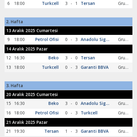
6
18:00
Turkcell
3
-
1
Tersan
Grup A
2. Hafta
13 Aralık 2025 Cumartesi
9
18:00
Petrol Ofisi
0
-
3
Anadolu Sigorta
Grup A
14 Aralık 2025 Pazar
12
16:30
Beko
3
-
0
Tersan
Grup A
13
18:00
Turkcell
0
-
3
Garanti BBVA
Grup A
3. Hafta
20 Aralık 2025 Cumartesi
15
16:30
Beko
3
-
0
Anadolu Sigorta
Grup A
16
18:00
Petrol Ofisi
0
-
3
Turkcell
Grup A
21 Aralık 2025 Pazar
21
19:30
Tersan
1
-
3
Garanti BBVA
Grup A