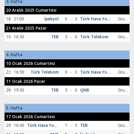
3. Hafta
20 Aralık 2025 Cumartesi
18
21:00
İpekyol
0
-
3
Türk Hava Yolları
Grup C
21 Aralık 2025 Pazar
19
16:30
TEB
3
-
0
Türk Telekom
Grup C
4. Hafta
10 Ocak 2026 Cumartesi
22
16:30
Türk Telekom
0
-
3
Türk Hava Yolları
Grup C
11 Ocak 2026 Pazar
28
19:30
TEB
3
-
0
QNB
Grup C
5. Hafta
17 Ocak 2026 Cumartesi
29
16:30
Türk Hava Yolları
1
-
3
TEB
Grup C