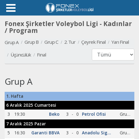
Fonex Şirketler Voleybol Ligi - Kadınlar
/ Program
Grup B
Grup C
2. Tur
Çeyrek Final
Yarı Final
Grup A
Üçüncülük
Final
Grup A
1. Hafta
6 Aralık 2025 Cumartesi
3
19:30
Beko
3
-
0
Petrol Ofisi
Grup A
7 Aralık 2025 Pazar
5
16:30
Garanti BBVA
3
-
0
Anadolu Sigorta
Grup A