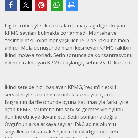
Lig tecrübesiyle ilk dakikalarda maça ağırlığını koyan
KPMG sayıları bulmakta zorlanmadı. Münteha ve
Yeşim'le etkili olan mor yeşilliler 15-7'de rakibine mola
aldırdı. Mola dönüşünde hızını kesmeyen KPMG rakibini
ikinci molaya zorladı. Setin sonunda da konsantrasyonu
elden bırakmayan KPMG başlangıç setini 25-10 kazandı.
İkinci sete de hızlı başlayan KPMG, Yeşim'in etkili
servisleriyle rakibine üstünlük kurmayı başardı.
Büşra'nın da file önünde oyuna katılmasıyla farkı iyice
açan KPMG, Münteha'nın servise geçmesiyle oyunu
domine etmeye devam etti. Setin sonlarına doğru
Övgü'nün arka arkaya sayıları P&G adına olumlu
sinyaller verdi ancak Yeşim'in blokladığı topla seti