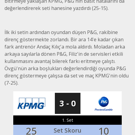
bitirmeye yaklaşan KPMG, P&G'nin basit hatalarını da
değerlendirerek seti hanesine yazdırdı (25-15).
İlk iki setin ardından oyundan düşen P&G, rakibine
direnç göstermekte zorlandı. Bir ara 14'e kadar çıkan
fark antrenör Andaç Kılıç'a mola aldırdı. Moladan arka
arkaya sayılarla dönen P&G, Filiz'in de servisleri etkili
kullanmasını avantaj bilerek farkı eritmeye çalıştı.
Övgü'nün arka boşlukları değerlendirdiği oyunda P&G
direnç göstermeye çalışsa da set ve maç KPMG'nin oldu
(7-25).
3 - 0
1. Set
25
10
Set Skoru