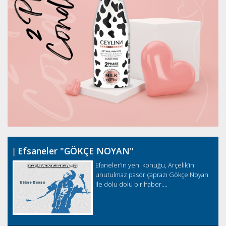
Efsaneler "GÖKÇE NOYAN"
Efaneler’in yeni konuğu, Arçelik’in
unutulmaz pasör çaprazı Gökçe Noyan
ile dolu dolu bir haber....