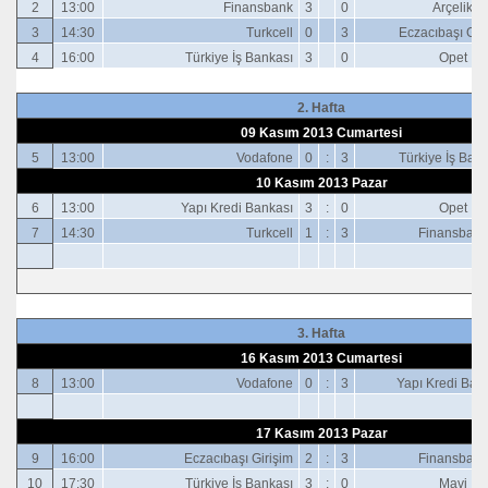
2
13:00
Finansbank
3
0
Arçelik
3
14:30
Turkcell
0
3
Eczacıbaşı Gir
4
16:00
Türkiye İş Bankası
3
0
Opet
2. Hafta
09 Kasım 2013 Cumartesi
5
13:00
Vodafone
0
:
3
Türkiye İş Ban
10 Kasım 2013 Pazar
6
13:00
Yapı Kredi Bankası
3
:
0
Opet
7
14:30
Turkcell
1
:
3
Finansbank
3. Hafta
16 Kasım 2013 Cumartesi
8
13:00
Vodafone
0
:
3
Yapı Kredi Ban
17 Kasım 2013 Pazar
9
16:00
Eczacıbaşı Girişim
2
:
3
Finansbank
10
17:30
Türkiye İş Bankası
3
:
0
Mavi