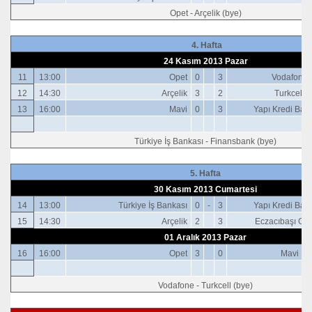
Opet - Arçelik (bye)
4. Hafta
24 Kasım 2013 Pazar
11
13:00
Opet
0
3
Vodafone
12
14:30
Arçelik
3
2
Turkcell
13
16:00
Mavi
0
3
Yapı Kredi Ban
Türkiye İş Bankası - Finansbank (bye)
5. Hafta
30 Kasım 2013 Cumartesi
14
13:00
Türkiye İş Bankası
0
-
3
Yapı Kredi Ban
15
14:30
Arçelik
2
3
Eczacıbaşı Gir
01 Aralık 2013 Pazar
16
16:00
Opet
3
0
Mavi
Vodafone - Turkcell (bye)