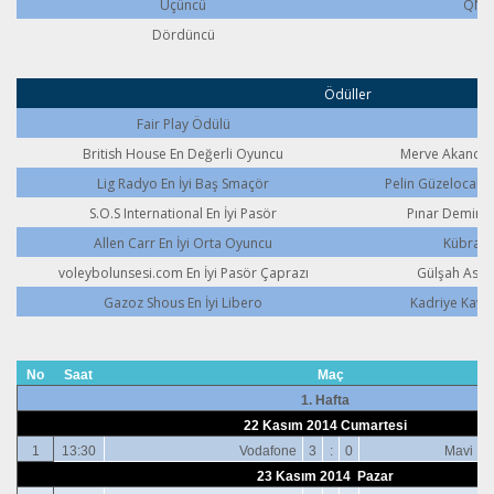
Üçüncü
QNB 
Dördüncü
V
Ödüller
Fair Play Ödülü
British House En Değerli Oyuncu
Merve Akandere
Lig Radyo En İyi Baş Smaçör
Pelin Güzelocak U
S.O.S International En İyi Pasör
Pınar Demirağ
Allen Carr En İyi Orta Oyuncu
Kübra K
voleybolunsesi.com En İyi Pasör Çaprazı
Gülşah Asla
Gazoz Shous En İyi Libero
Kadriye Kavas
No
Saat
Maç
1. Hafta
22 Kasım 2014 Cumartesi
1
13:30
Vodafone
3
:
0
Mavi
23 Kasım 2014 Pazar