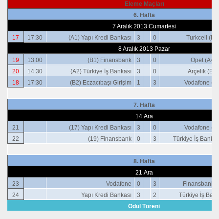
Eleme Maçları
6. Hafta
7 Aralık 2013 Cumartesi
17
17:30
(A1) Yapı Kredi Bankası
3
0
Turkcell (B4
8 Aralık 2013 Pazar
19
13:00
(B1) Finansbank
3
0
Opet (A4)
20
14:30
(A2) Türkiye İş Bankası
3
0
Arçelik (B3)
18
17:30
(B2) Eczacıbaşı Girişim
1
3
Vodafone (A
7. Hafta
14.Ara
21
(17) Yapı Kredi Bankası
3
0
Vodafone (1
22
(19) Finansbank
0
3
Türkiye İş Bankas
8. Hafta
21.Ara
23
Vodafone
0
3
Finansbank (
24
Yapı Kredi Bankası
3
2
Türkiye İş Ban
Ödül Töreni