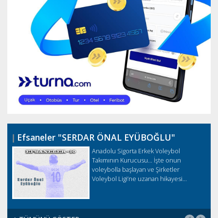
Efsaneler "SERDAR ÖNAL EYÜBOĞLU"
ş
Anadolu Sigorta Erkek Voleybol
Takımının Kurucusu... İşte onun
voleybolla başlayan ve Şirketler
Voleybol Ligi’ne uzanan hikayesi…